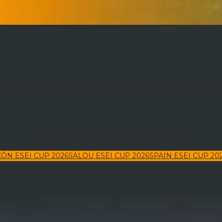
a imagen vale más que mil palabra
Mira las fotos de cómo la pasamos en junio
XÓN ESEI CUP 2026
SALOU ESEI CUP 2026
SPAIN ESEI CUP 20