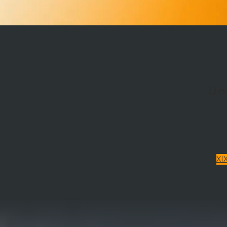
Un
XI