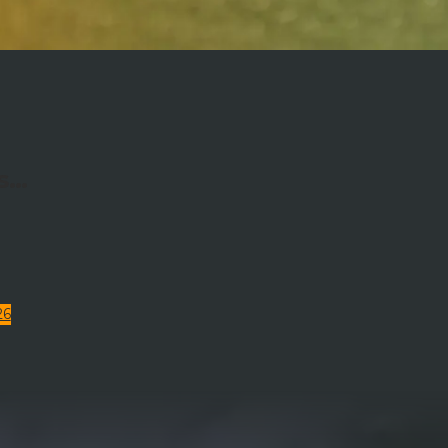
s…
26