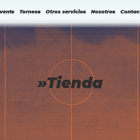
vents
Torneos
Otros servicios
Nosotros
Contac
»Tienda