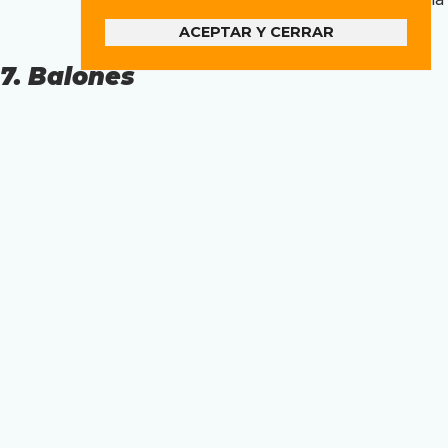
infantil).
ACEPTAR Y CERRAR
7. Balones
Balones de juego: aportados por la organización.
Balones de calentamiento: aportados por los
equipos.
8. Sanciones
Expulsión por doble amonestación:
no conlleva
suspensión
.
Roja directa por acciones de juego:
no juega el
siguiente partido
.
Expulsión por ofensas: sanción determinada por
el comité.
La organización puede expulsar
jugadores/equipos por actos de violencia de