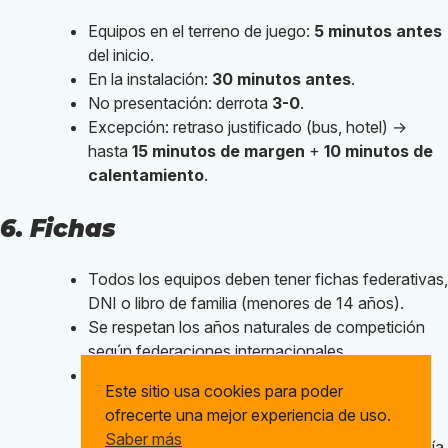
Equipos en el terreno de juego:
5 minutos antes
del inicio.
En la instalación:
30 minutos antes
.
No presentación: derrota
3-0
.
Excepción: retraso justificado (bus, hotel) →
hasta
15 minutos de margen
+
10 minutos de
calentamiento
.
6. Fichas
Todos los equipos deben tener fichas federativas,
DNI o libro de familia (menores de 14 años).
Se respetan los años naturales de competición
según federaciones internacionales.
No se permite la participación de un jugador de
Este sitio usa cookies para poder
categoría superior en una categoría inferior (por
ofrecerte una mejor experiencia de uso.
ejemplo, un jugador de categoría cadete NO
Saber más
PODRÍA PARTICIPAR en un equipo en categoría