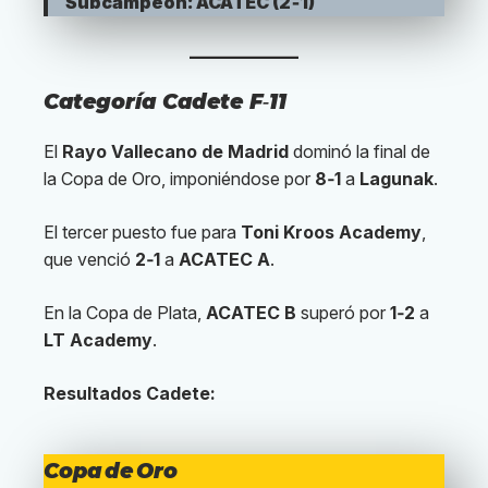
Subcampeón: ACATEC (2‑1)
Categoría Cadete F‑11
El
Rayo Vallecano de Madrid
dominó la final de
la Copa de Oro, imponiéndose por
8‑1
a
Lagunak
.
El tercer puesto fue para
Toni Kroos Academy
,
que venció
2‑1
a
ACATEC A
.
En la Copa de Plata,
ACATEC B
superó por
1‑2
a
LT Academy
.
Resultados Cadete:
Copa de Oro