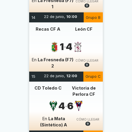
En
La Fresneda (F7)
CÓMO LLEGAR
1
22 de junio,
10:00
14
Grupo B
Recas CF A
León CF
1
4
-
En
La Fresneda (F7)
CÓMO LLEGAR
2
22 de junio,
12:00
15
Grupo C
CD Toledo C
Victoria de
Perlora CF
4
6
-
En
La Mata
CÓMO LLEGAR
(Sintético) A