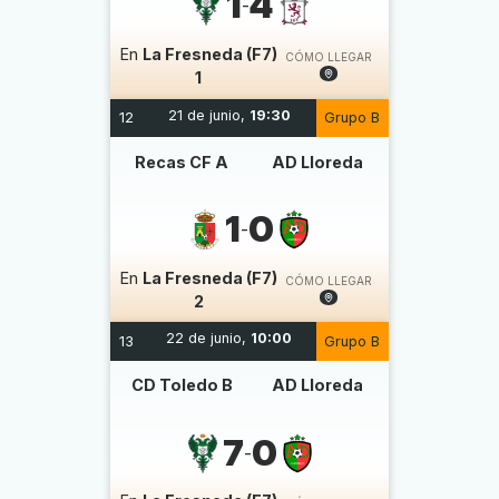
1
4
-
En
La Fresneda (F7)
CÓMO LLEGAR
1
21 de junio,
19:30
12
Grupo B
Recas CF A
AD Lloreda
1
0
-
En
La Fresneda (F7)
CÓMO LLEGAR
2
22 de junio,
10:00
13
Grupo B
CD Toledo B
AD Lloreda
7
0
-