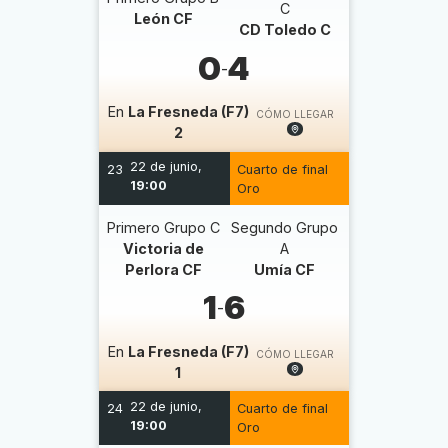
C
León CF
CD Toledo C
0
4
-
En
La Fresneda (F7)
CÓMO LLEGAR
2
22 de junio,
23
Cuarto de final
19:00
Oro
Primero Grupo C
Segundo Grupo
Victoria de
A
Perlora CF
Umía CF
1
6
-
En
La Fresneda (F7)
CÓMO LLEGAR
1
22 de junio,
24
Cuarto de final
19:00
Oro