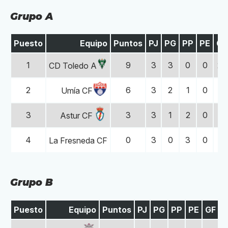
Grupo A
Puesto
Equipo
Puntos
PJ
PG
PP
PE
GF
1
9
3
3
0
0
25
CD Toledo A
2
6
3
2
1
0
8
Umía CF
3
3
3
1
2
0
7
Astur CF
4
0
3
0
3
0
1
La Fresneda CF
Grupo B
Puesto
Equipo
Puntos
PJ
PG
PP
PE
GF
G