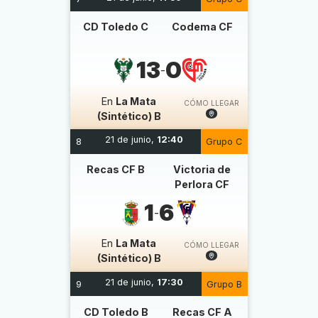
CD Toledo C
Codema CF
13
0
-
En
La Mata
CÓMO LLEGAR
(Sintético) B
21 de junio,
12:40
8
Grupo C
Recas CF B
Victoria de
Perlora CF
1
6
-
En
La Mata
CÓMO LLEGAR
(Sintético) B
21 de junio,
17:30
9
Grupo B
CD Toledo B
Recas CF A