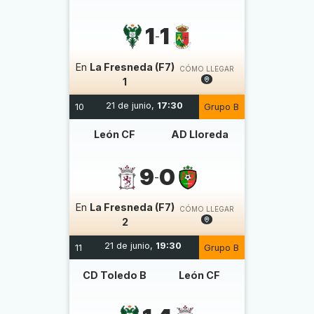
1
1
-
En
La Fresneda (F7)
CÓMO LLEGAR
1
21 de junio,
17:30
10
Grupo B
León CF
AD Lloreda
9
0
-
En
La Fresneda (F7)
CÓMO LLEGAR
2
21 de junio,
19:30
11
Grupo B
CD Toledo B
León CF