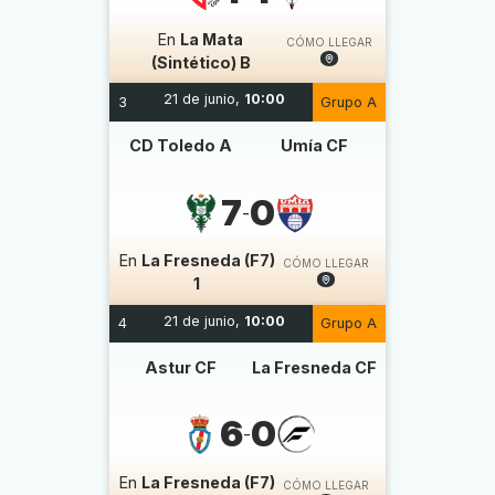
En
La Mata
CÓMO LLEGAR
(Sintético) B
21 de junio,
10:00
3
Grupo A
CD Toledo A
Umía CF
7
0
-
En
La Fresneda (F7)
CÓMO LLEGAR
1
21 de junio,
10:00
4
Grupo A
Astur CF
La Fresneda CF
6
0
-
En
La Fresneda (F7)
CÓMO LLEGAR