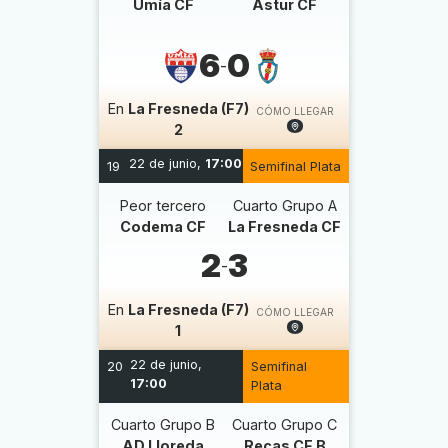
Umía CF
Astur CF
6
0
-
En
La Fresneda (F7)
CÓMO LLEGAR
2
22 de junio,
17:00
19
Semifinal Plata
Peor tercero
Cuarto Grupo A
Codema CF
La Fresneda CF
2
3
-
En
La Fresneda (F7)
CÓMO LLEGAR
1
22 de junio,
20
Semifinal
17:00
Plata
Cuarto Grupo B
Cuarto Grupo C
AD Lloreda
Recas CF B