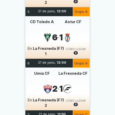
2
21 de junio,
12:00
5
Grupo A
CD Toledo A
Astur CF
6
1
-
En
La Fresneda (F7)
CÓMO LLEGAR
1
21 de junio,
12:00
6
Grupo A
Umía CF
La Fresneda CF
2
1
-
En
La Fresneda (F7)
CÓMO LLEGAR
2
21 de junio,
11:50
7
Grupo C