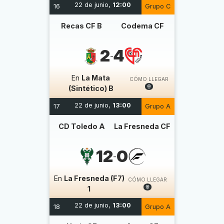
22 de junio,
12:00
16
Grupo C
Recas CF B
Codema CF
2
4
-
En
La Mata
CÓMO LLEGAR
(Sintético) B
22 de junio,
13:00
17
Grupo A
CD Toledo A
La Fresneda CF
12
0
-
En
La Fresneda (F7)
CÓMO LLEGAR
1
22 de junio,
13:00
18
Grupo A