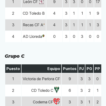
1
9
3
3
0
0
17
León CF
2
4
3
1
1
1
9
CD Toledo B
3
4
3
1
1
1
3
Recas CF A
4
0
3
0
3
0
0
1
AD Lloreda
Grupo C
Puesto
Equipo
Puntos
PJ
PG
PP
P
1
9
3
3
0
Victoria de Perlora CF
2
6
3
2
1
CD Toledo C
3
3
3
1
2
Codema CF