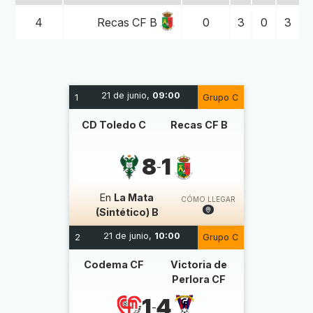
4
0
3
0
3
Recas CF B
21 de junio,
09:00
1
Grupo C
CD Toledo C
Recas CF B
8
1
-
En
La Mata
CÓMO LLEGAR
(Sintético) B
21 de junio,
10:00
2
Grupo C
Codema CF
Victoria de
Perlora CF
1
4
-