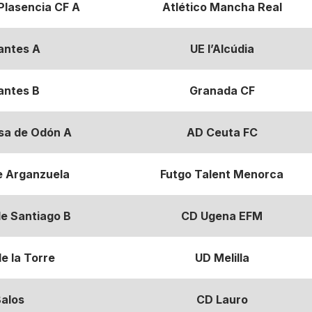
Plasencia CF A
Atlético Mancha Real
antes A
UE l’Alcúdia
antes B
Granada CF
osa de Odón A
AD Ceuta FC
e Arganzuela
Futgo Talent Menorca
de Santiago B
CD Ugena EFM
e la Torre
UD Melilla
alos
CD Lauro