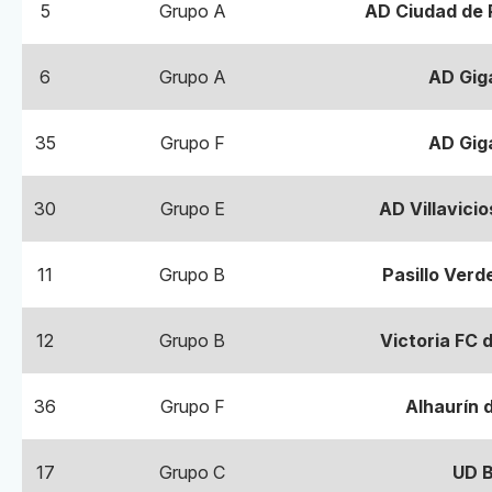
5
Grupo A
AD Ciudad de 
6
Grupo A
AD Gig
35
Grupo F
AD Gig
30
Grupo E
AD Villavici
11
Grupo B
Pasillo Verd
12
Grupo B
Victoria FC 
36
Grupo F
Alhaurín d
17
Grupo C
UD B