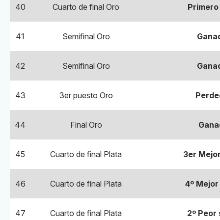
40
Cuarto de final Oro
Primero
41
Semifinal Oro
Ganad
42
Semifinal Oro
Ganad
43
3er puesto Oro
Perde
44
Final Oro
Ganad
45
Cuarto de final Plata
3er Mejo
46
Cuarto de final Plata
4º Mejor
47
Cuarto de final Plata
2º Peor