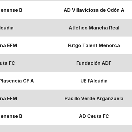
enense B
AD Villaviciosa de Odón A
lcúdia
Atlético Mancha Real
na EFM
Futgo Talent Menorca
uta FC
Fundación ADF
Plasencia CF A
UE l’Alcúdia
na EFM
Pasillo Verde Arganzuela
enense B
AD Ceuta FC