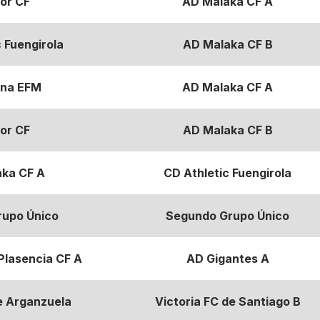
or CF
AD Malaka CF A
 Fuengirola
AD Malaka CF B
na EFM
AD Malaka CF A
or CF
AD Malaka CF B
ka CF A
CD Athletic Fuengirola
rupo Único
Segundo Grupo Único
Plasencia CF A
AD Gigantes A
e Arganzuela
Victoria FC de Santiago B