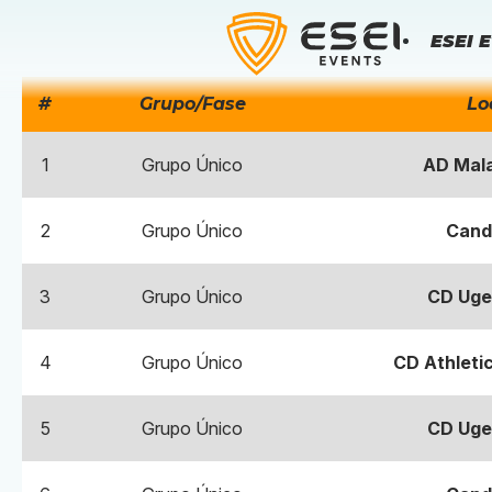
Skip
to
ESEI E
content
#
Grupo/Fase
Lo
1
Grupo Único
AD Mala
2
Grupo Único
Cand
3
Grupo Único
CD Uge
4
Grupo Único
CD Athletic
5
Grupo Único
CD Uge