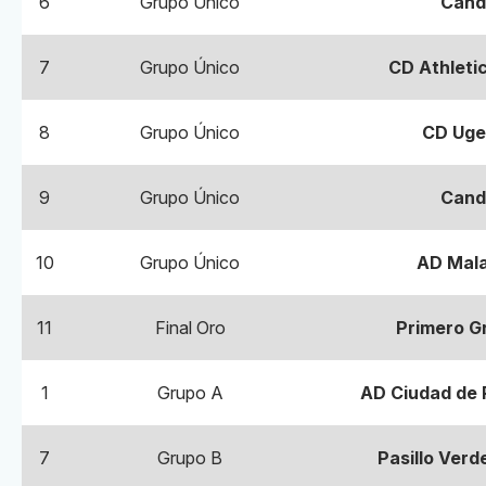
6
Grupo Único
Cand
7
Grupo Único
CD Athletic
8
Grupo Único
CD Uge
9
Grupo Único
Cand
10
Grupo Único
AD Mala
11
Final Oro
Primero G
1
Grupo A
AD Ciudad de 
7
Grupo B
Pasillo Verd